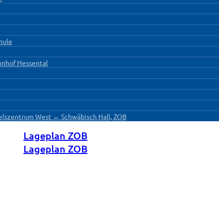
hule
hnhof Hessental
ndelszentrum West ↔ Schwäbisch Hall, ZOB
Lageplan ZOB
Lageplan ZOB