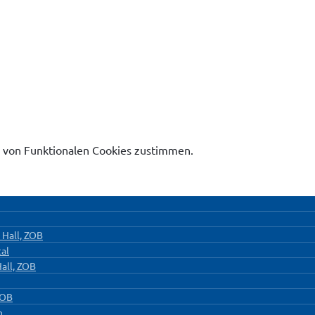
 von Funktionalen Cookies zustimmen.
 Hall, ZOB
al
all, ZOB
ZOB
n