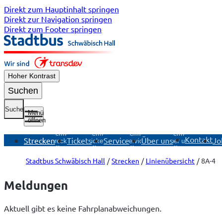
Direkt zum Hauptinhalt springen
Direkt zur Navigation springen
Direkt zum Footer springen
Hoher Kontrast
Suchen
Suche
Menü
öffnen
Untermenü
Untermenü
Untermenü
Untermenü
Kontakt
Strecken
Tickets
Service
Über uns
Jo
Strecken
Tickets
Service
Über uns
öffnen
öffnen
öffnen
öffnen
Stadtbus Schwäbisch Hall
Strecken
Linienübersicht
8A-4
Meldungen
Aktuell gibt es keine Fahrplanabweichungen.