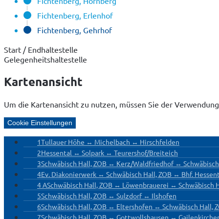
Fichtenberg, Hornberg
Fichtenberg, Erlenhof
Fichtenberg, Gehrhof
Start / Endhaltestelle
Gelegenheitshaltestelle
Kartenansicht
Um die Kartenansicht zu nutzen, müssen Sie der Verwendung
Cookie Einstellungen
1
Tullauer Höhe ↔ Michelbach ↔ Hirschfelden
2
Hessental ↔ Solpark ↔ Teurershof/Breiteich
3
Schwäbisch Hall, ZOB ↔ Kerz/Waldfriedhof ↔ Schwäbisch
4
Ev. Diakonierwerk ↔ Schwäbisch Hall, ZOB ↔ Bhf. Hessent
4 A
Schwäbisch Hall, ZOB ↔ Löwenbrauerei ↔ Schwäbisch H
5
Schwäbisch Hall, ZOB ↔ Sulzdorf ↔ Ilshofen
6
Schwäbisch Hall, ZOB ↔ Eltershofen ↔ Schwäbisch Hall, 
7
Schwäbisch Hall, ZOB ↔ Gottwollshausen ↔ Gailenkirche