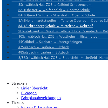
8
Schwäbisch Hall, ZOB ↔ Gaildorf Schulzentrum
8A-1
Oberrot ↔ Wolfenbrück ↔ Oberrot Schule
8A-2
Oberrot Schule ↔ Stiershof ↔ Oberrot Schule
8A-3
Hohenhardtstweiler ↔ Teilorte Oberrot ↔ Oberrot Sc
8A-4
Fichtenberg Schule ↔ Mittelrot ↔ Gehrhof
9
Handelszentrum West ↔ Tullauer Höhe - Steinbach ↔ Ba
10
Schwäbisch Hall, ZOB ↔ Westheim ↔ Hirschfelden
45
Gaildorf ↔ Sulzbach ↔ Untergröningen
47
Sulzbach ↔ Laufen ↔ Sulzbach
48
Sulzbach ↔ Laufen ↔ Sulzbach
8/32
Schwäbisch Hall, ZOB ↔ Bibersfeld - Michelfeld - Ha
Strecken
Linienübersicht
E-Wagen
Fahrplanabweichungen
Tickets
Einzel- & Tageskarten