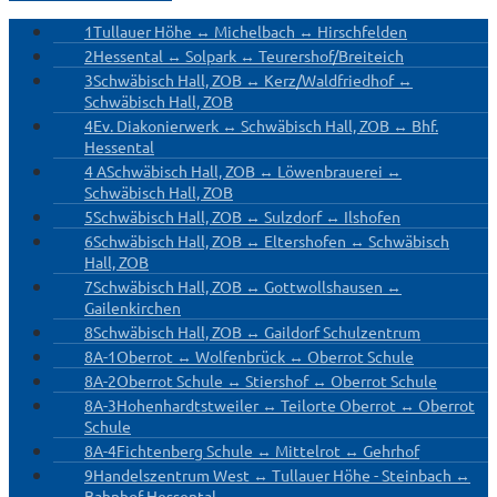
1
Tullauer Höhe ↔ Michelbach ↔ Hirschfelden
2
Hessental ↔ Solpark ↔ Teurershof/Breiteich
3
Schwäbisch Hall, ZOB ↔ Kerz/Waldfriedhof ↔
Schwäbisch Hall, ZOB
4
Ev. Diakonierwerk ↔ Schwäbisch Hall, ZOB ↔ Bhf.
Hessental
4 A
Schwäbisch Hall, ZOB ↔ Löwenbrauerei ↔
Schwäbisch Hall, ZOB
5
Schwäbisch Hall, ZOB ↔ Sulzdorf ↔ Ilshofen
6
Schwäbisch Hall, ZOB ↔ Eltershofen ↔ Schwäbisch
Hall, ZOB
7
Schwäbisch Hall, ZOB ↔ Gottwollshausen ↔
Gailenkirchen
8
Schwäbisch Hall, ZOB ↔ Gaildorf Schulzentrum
8A-1
Oberrot ↔ Wolfenbrück ↔ Oberrot Schule
8A-2
Oberrot Schule ↔ Stiershof ↔ Oberrot Schule
8A-3
Hohenhardtstweiler ↔ Teilorte Oberrot ↔ Oberrot
Schule
8A-4
Fichtenberg Schule ↔ Mittelrot ↔ Gehrhof
9
Handelszentrum West ↔ Tullauer Höhe - Steinbach ↔
Bahnhof Hessental