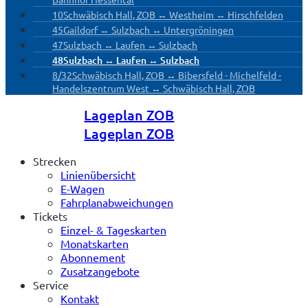
10
Schwäbisch Hall, ZOB ↔ Westheim ↔ Hirschfelden
45
Gaildorf ↔ Sulzbach ↔ Untergröningen
47
Sulzbach ↔ Laufen ↔ Sulzbach
48
Sulzbach ↔ Laufen ↔ Sulzbach
8/32
Schwäbisch Hall, ZOB ↔ Bibersfeld - Michelfeld -
Handelszentrum West ↔ Schwäbisch Hall, ZOB
Lageplan ZOB
Lageplan ZOB
Strecken
Linienübersicht
E-Wagen
Fahrplanabweichungen
Tickets
Einzel- & Tageskarten
Monatskarten
Abonnement
Zusatzangebote
Service
Kontakt