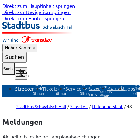
Direkt zum Hauptinhalt springen
Direkt zur Navigation springen
Direkt zum Footer springen
Hoher Kontrast
Suchen
Suche
Menü
öffnen
Untermenü
Untermenü
Untermenü
Unte
Untermenü
Über
Kontakt
Strecken
Tickets
Service
Jobs
Strecken
Tickets
Service
Jo
Über uns
uns
öffnen
öffnen
öffnen
öff
öffnen
Stadtbus Schwäbisch Hall
Strecken
Linienübersicht
48
Meldungen
Aktuell gibt es keine Fahrplanabweichungen.