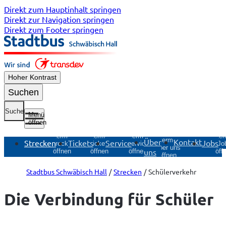
Direkt zum Hauptinhalt springen
Direkt zur Navigation springen
Direkt zum Footer springen
Hoher Kontrast
Suchen
Suche
Menü
öffnen
Untermenü
Untermenü
Untermenü
Unte
Untermenü
Über
Kontakt
Strecken
Tickets
Service
Jobs
Strecken
Tickets
Service
Jo
Über uns
uns
öffnen
öffnen
öffnen
öff
öffnen
Stadtbus Schwäbisch Hall
Strecken
Schülerverkehr
Die Verbindung für Schüler